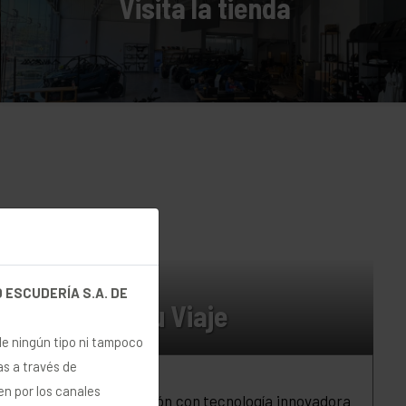
Visita la tienda
guimos.
TECNOLOGÍA
 ESCUDERÍA S.A. DE
Optimiza Tu Viaje
de ningún tipo ni tampoco
as a través de
en por los canales
Mejora tu conducción con tecnología innovadora