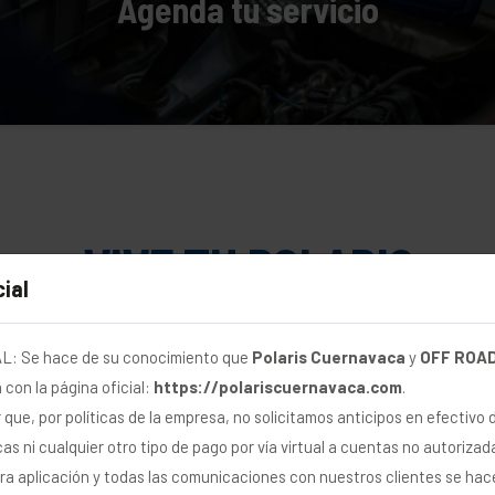
Agenda tu servicio
VIVE TU POLARIS
ial
otros se detienen, nosotros se
DISEÑO
: Se hace de su conocimiento que
Polaris Cuernavaca
y
OFF ROAD
Atrévete
on la página oficial:
https://polariscuernavaca.com
.
 Uso de Cookies
que, por políticas de la empresa, no solicitamos anticipos en efectivo 
as ni cualquier otro tipo de pago por vía virtual a cuentas no autorizad
tilizamos cookies y tecnologías similares para personalizar y
Siéntete tan audaz como te ves con un estilo
ra aplicación y todas las comunicaciones con nuestros clientes se hac
ejorar su navegación, analizar visitas y transmitir publicidad.