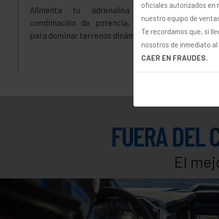
oficiales autorizados en
Alimenta tu adrenalina con la mejor
P
nuestro equipo de ventas
combinación de potencia, agilidad y control
Te recordamos que, si ll
para dominar terrenos dinámicos.
nosotros de inmediato al
CAER EN FRAUDES.
FUERA DEL 
El mej