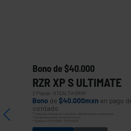
Desde $309,900 MXN
Desde $169,900
Bono de $40.000
RZR XP S ULTIMATE
2 Plazas
·
STEALTH GRAY
Bono
de
$40.000mxn
en pago d
contado
* Imagenes de caracter ilustrativo, colores sujetos a existencias.
* Accesorios pueden variar/no incluir.
* Vigencia: 01/07/2026 - 31/07/2026.