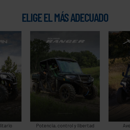
ELIGE EL MÁS ADECUADO
N
RANGER
POL
litario
Potencia, control y libertad
Ave