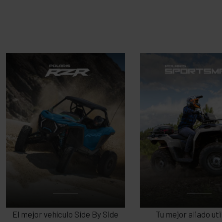
RZR
SPORTSMA
El mejor vehículo Side By Side
Tu mejor aliado uti