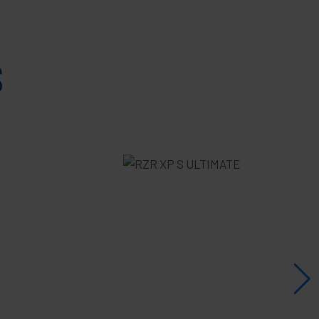
de $979,900 MXN
Desde $74,900 MXN
S