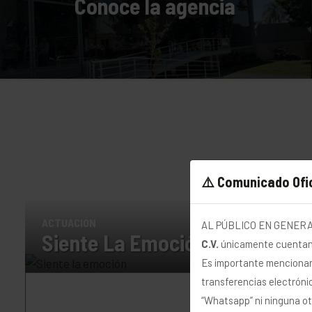
Conoce la agencia
⚠️ Comunicado Ofic
Donde 
ACTUACIÓN
AL PÚBLICO EN GENERAL
Siente La Emoción
C.V.
únicamente cuentan c

Es importante mencionar 
transferencias electrónic
U
“Whatsapp” ni ninguna ot
m