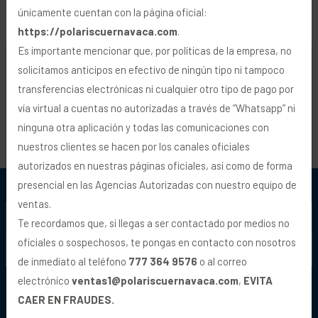
únicamente cuentan con la página oficial:
https://polariscuernavaca.com
.
Es importante mencionar que, por políticas de la empresa, no
POLARIS
🍪 Uso de Cookies
solicitamos anticipos en efectivo de ningún tipo ni tampoco
RANGER
XPEDITION
transferencias electrónicas ni cualquier otro tipo de pago por
Utilizamos cookies y tecnologías similares para
vía virtual a cuentas no autorizadas a través de “Whatsapp” ni
personalizar y mejorar su navegación, analizar visitas
ninguna otra aplicación y todas las comunicaciones con
Desde $229,900
Desde $979,900
y transmitir publicidad. Para más información, vea
nuestros clientes se hacen por los canales oficiales
MXN
MXN
nuestra
Política de Privacidad
.
autorizados en nuestras páginas oficiales, así como de forma
presencial en las Agencias Autorizadas con nuestro equipo de
ventas.
Rechazar
Aceptar
Te recordamos que, si llegas a ser contactado por medios no
oficiales o sospechosos, te pongas en contacto con nosotros
de inmediato al teléfono
777 364 9576
o al correo
electrónico
ventas1@polariscuernavaca.com
,
EVITA
CAER EN FRAUDES.