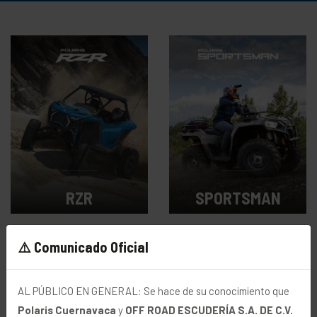
RZR
SPORTSMAN
⚠️ Comunicado Oficial
Desde $309,900
Desde $169,900
MXN
MXN
AL PÚBLICO EN GENERAL: Se hace de su conocimiento que
Polaris Cuernavaca
y
OFF ROAD ESCUDERÍA S.A. DE C.V.