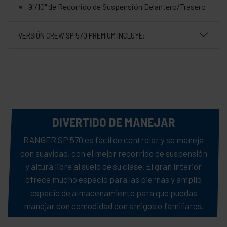
9"/10" de Recorrido de Suspensión Delantero/Trasero
VERSIÓN CREW SP 570 PREMIUM INCLUYE:
DIVERTIDO DE MANEJAR
RANGER SP 570 es fácil de controlar y se maneja
con suavidad, con el mejor recorrido de suspensión
y altura libre al suelo de su clase. El gran interior
ofrece mucho espacio para las piernas y amplio
espacio de almacenamiento para que puedas
manejar con comodidad con amigos o familiares.
DIRECCIÓN ÁGIL