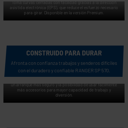
Toma curvas cerradas con facilidad gracias a la dirección
asistida electrónica (EPS), que reduce el esfuerzo necesario
para girar. Disponible en la versión Premium.
CONSTRUIDO PARA DURAR
Afronta con confianza trabajos y senderos difíciles
ENCENDIDOS SEGUROS
con el duradero y confiable RANGER SP 570.
Una batería de 575 CCA, un estator de 66 W y el sistema
eléctrico Polaris PULSE proporcionan una carga mejorada,
un arranque más seguro y la posibilidad de usar fácilmente
más accesorios para mayor capacidad de trabajo y
diversión.