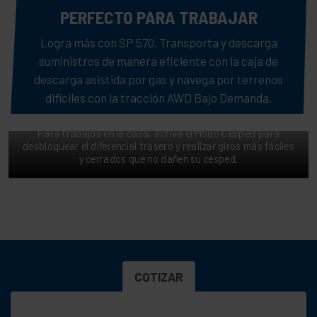
PERFECTO PARA TRABAJAR
Logra más con SP 570. Transporta y descarga
suministros de manera eficiente con la caja de
descarga asistida por gas y navega por terrenos
difíciles con la tracción AWD Bajo Demanda.
DELICADO CON EL CÉSPED
Para trabajos en la casa, activa el Modo Césped para
desbloquear el diferencial trasero y realizar giros más fáciles
y cerrados que no dañen su césped.
COTIZAR