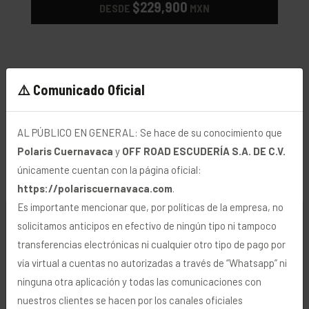
$229,900
DESDE
MXN
⚠️ Comunicado Oficial
AL PÚBLICO EN GENERAL: Se hace de su conocimiento que
Polaris Cuernavaca
y
OFF ROAD ESCUDERÍA S.A. DE C.V.
únicamente cuentan con la página oficial:
https://polariscuernavaca.com
.
Es importante mencionar que, por políticas de la empresa, no
🍪 Uso de Cookies
solicitamos anticipos en efectivo de ningún tipo ni tampoco
transferencias electrónicas ni cualquier otro tipo de pago por
Utilizamos cookies y tecnologías similares para
vía virtual a cuentas no autorizadas a través de “Whatsapp” ni
personalizar y mejorar su navegación, analizar visitas
ninguna otra aplicación y todas las comunicaciones con
y transmitir publicidad. Para más información, vea
nuestros clientes se hacen por los canales oficiales