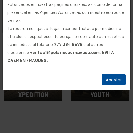
nuestra
Política de Privacidad
.
autorizados en nuestras páginas oficiales, así como de forma
RZR
SPORTSMAN
presencial en las Agencias Autorizadas con nuestro equipo de
ventas.
Rechazar
Aceptar
Te recordamos que, si llegas a ser contactado por medios no
Desde $309,900
Desde $169,900
oficiales o sospechosos, te pongas en contacto con nosotros
MXN
MXN
de inmediato al teléfono
777 364 9576
o al correo
electrónico
ventas1@polariscuernavaca.com
,
EVITA
CAER EN FRAUDES.
Aceptar
POLARIS
XPEDITION
YOUTH
Desde $979,900
Desde $74,900
MXN
MXN