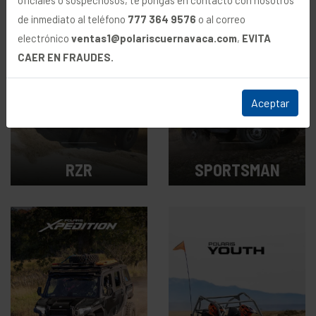
de inmediato al teléfono
777 364 9576
o al correo
electrónico
ventas1@polariscuernavaca.com
,
EVITA
CAER EN FRAUDES.
Aceptar
RZR
SPORTSMAN
Desde $309,900
Desde $169,900
MXN
MXN