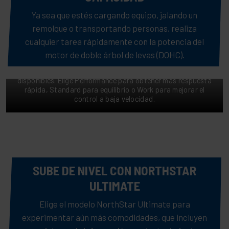
Ya sea que estés cargando equipo, jalando un
remolque o transportando personas, realiza
cualquier tarea rápidamente con la potencia del
DESEMPEÑO CON PRECISIÓN
motor de doble árbol de levas (DOHC).
Mantente cómodo y con control en el trabajo o en el camino,
gracias al control del acelerador de 3 posiciones con modos
disponibles. Elige Performance para obtener más respuesta
rápida, Standard para equilibrio o Work para mejorar el
control a baja velocidad.
SUBE DE NIVEL CON NORTHSTAR
ULTIMATE
Elige el modelo NorthStar Ultimate para
experimentar aún más comodidades, que incluyen