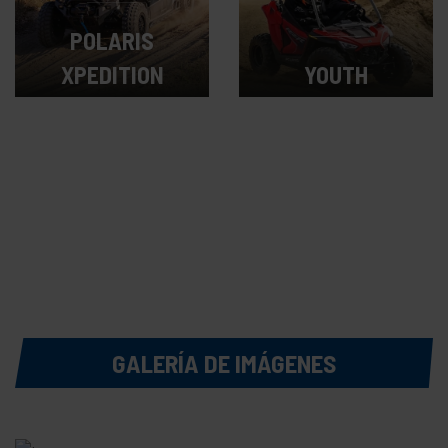
POLARIS
XPEDITION
YOUTH
Desde $979,900
Desde $74,900
MXN
MXN
GALERÍA DE IMÁGENES