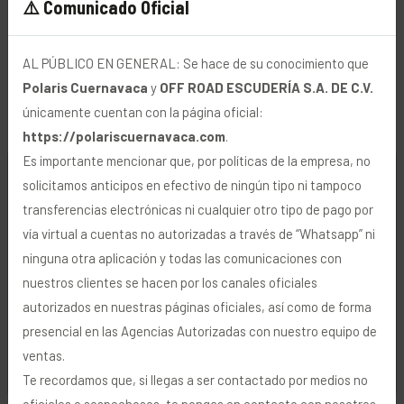
⚠️ Comunicado Oficial
AL PÚBLICO EN GENERAL: Se hace de su conocimiento que
Polaris Cuernavaca
y
OFF ROAD ESCUDERÍA S.A. DE C.V.
RANGER 500
únicamente cuentan con la página oficial:
https://polariscuernavaca.com
.
Es importante mencionar que, por políticas de la empresa, no
🍪 Uso de Cookies
solicitamos anticipos en efectivo de ningún tipo ni tampoco
$229,900
DESDE
MXN
transferencias electrónicas ni cualquier otro tipo de pago por
Utilizamos cookies y tecnologías similares para
vía virtual a cuentas no autorizadas a través de “Whatsapp” ni
personalizar y mejorar su navegación, analizar visitas
ninguna otra aplicación y todas las comunicaciones con
y transmitir publicidad. Para más información, vea
nuestros clientes se hacen por los canales oficiales
nuestra
Política de Privacidad
.
autorizados en nuestras páginas oficiales, así como de forma
presencial en las Agencias Autorizadas con nuestro equipo de
ventas.
Rechazar
Aceptar
Te recordamos que, si llegas a ser contactado por medios no
oficiales o sospechosos, te pongas en contacto con nosotros