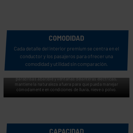
COMODIDAD
Cada detalle del interior premium se centra en el
conductor y los pasajeros para ofrecer una
PROTÉGETE DEL CAMINO
comodidad y utilidad sin comparación.
El sistema de cabina instalado de fábrica que incluye un
parabrisas abatible y ventanas delanteras eléctricas,
mantiene la naturaleza afuera para que pueda manejar
cómodamente en condiciones de lluvia, nieve o polvo.
CAPACIDAD