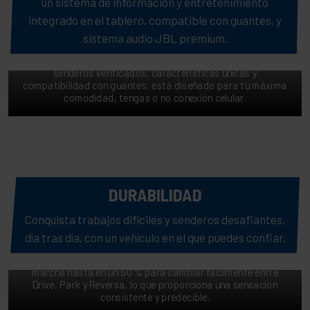
un sistema de información y entretenimiento
RIDE COMMAND
integrado en el tablero, compatible con guantes, y
Supera con confianza tareas y senderos con la pantalla de
sistema audio JBL premium.
7” RIDE COMMAND, el sistema original de mapas todo terreno
a nivel nacional. Con más de 1.9 millones de kilómetros de
senderos verificados, características únicas y
compatibilidad con guantes, está diseñado para tu máxima
comodidad, tengas o no conexión celular.
DURABILIDAD
Conquista trabajos difíciles y senderos desafiantes,
CAMBIOS DE MARCHA SIN ESFUERZO
día tras día, con un vehículo en el que puedes confiar.
Toma el asiento del conductor con confianza gracias a la
transmisión mejorada. Reduce el esfuerzo al cambiar de
marcha hasta en un 50 % para cambiar fácilmente entre
Drive, Park y Reversa, lo que proporciona una sensación
consistente y predecible.