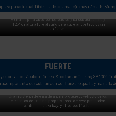
UN MANEJO MÁS CÓMODO
implica pasarlo mal. Disfruta de una manejo más cómodo, siemp
Conquista terrenos difíciles con la suspensión de doble brazo
A en arco para absorber los baches y surcos del camino y
11.25" de altura libre al suelo para superar obstáculos sin
esfuerzo.
FUERTE
y supera obstáculos difíciles. Sportsman Touring XP 1000 Trai
tu acompañante descubran con confianza lo que hay más allá de
SUPERA LOS OBSTÁCULOS DEL CAMINO
Una resistente defensa delantera protege tu vehículo de los
elementos del camino, proporcionando mayor protección
contra la maleza baja y otros obstáculos.