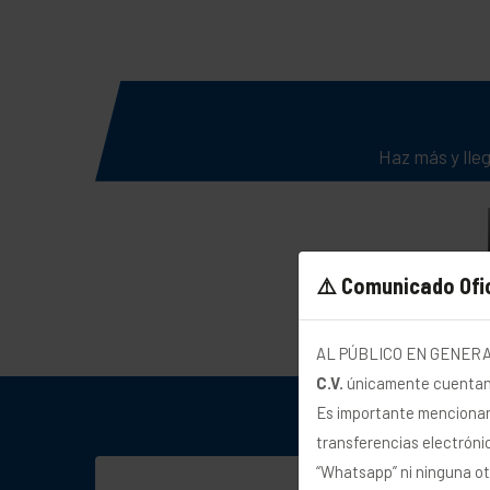
Haz más y lle
⚠️ Comunicado Ofic
AL PÚBLICO EN GENERAL
C.V.
únicamente cuentan c

Es importante mencionar 
transferencias electrónic
U
“Whatsapp” ni ninguna ot
m