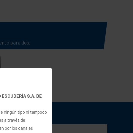
ento para dos.
 ESCUDERÍA S.A. DE
de ningún tipo ni tampoco
as a través de
en por los canales