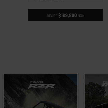
$169,900
DESDE
MXN