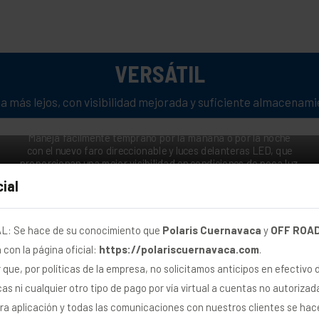
VERSÁTIL
ga más lejos, con visibilidad mejorada y suficiente almacenami
ILUMINA EL CAMINO
Maneja fácilmente temprano por la mañana o por la noche
con el nuevo faro direccionable y luces delanteras LED, que
proporcionan una mejor visibilidad en condiciones de poca luz.
ial
: Se hace de su conocimiento que
Polaris Cuernavaca
y
OFF ROAD
on la página oficial:
https://polariscuernavaca.com
.
 Uso de Cookies
que, por políticas de la empresa, no solicitamos anticipos en efectivo 
COTIZAR
as ni cualquier otro tipo de pago por vía virtual a cuentas no autorizad
tilizamos cookies y tecnologías similares para personalizar y
ra aplicación y todas las comunicaciones con nuestros clientes se hac
ejorar su navegación, analizar visitas y transmitir publicidad.