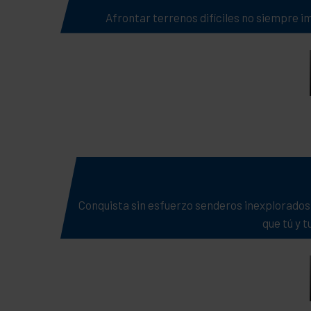
Afrontar terrenos difíciles no siempre 
Conquista sin esfuerzo senderos inexplorados 
que tú y 