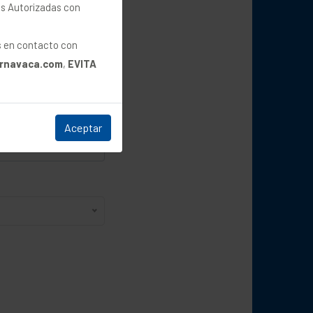
as Autorizadas con
sible.
as en contacto con
ernavaca.com
,
EVITA
Aceptar