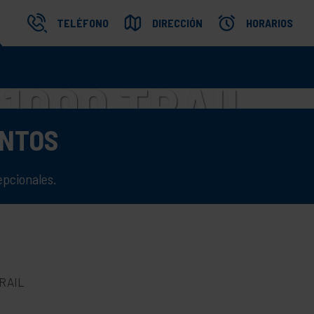
TELÉFONO
DIRECCIÓN
HORARIOS
1000 TRAIL
UNTOS
S
pcionales.