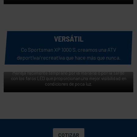
VERSÁTIL
Co Sportsman XP 1000 S, creamos una ATV
deportiva/recreativa que hace más que nunca.
EXTIENDE TU DÍA
Maneja fácilmente temprano por la mañana o por la tarde
con los faros LED que proporcionan una mejor visibilidad en
condiciones de poca luz.
COTIZAR