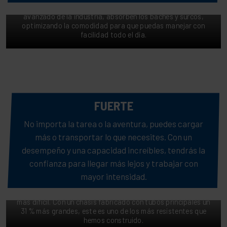
resorte helicoidal. Al ser el paquete de amortiguadores más
avanzado de la industria, absorben los baches y surcos,
optimizando la comodidad para que puedas manejar con
facilidad todo el día.
FUERTE
No importa la tarea o la aventura, puedes cargar
más o transportar lo que necesites. Con un
desempeño y una capacidad increíbles, tendrás la
confianza para llegar más lejos y trabajar con
DOMINA EL TERRENO DIFÍCIL
mayor intensidad.
Remolca con fuerza, carga con peso y enfréntate al terreno
más difícil. Con un chasis fabricado con tubos principales un
31 % más grandes, este es uno de los más resistentes que
hemos construido.