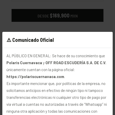
$169,900
DESDE
MXN
⚠️ Comunicado Oficial
AL PÚBLICO EN GENERAL: Se hace de su conocimiento que
Polaris Cuernavaca
y
OFF ROAD ESCUDERÍA S.A. DE C.V.
únicamente cuentan con la página oficial:
https://polariscuernavaca.com
.
Es importante mencionar que, por políticas de la empresa, no
🍪 Uso de Cookies
solicitamos anticipos en efectivo de ningún tipo ni tampoco
transferencias electrónicas ni cualquier otro tipo de pago por
Utilizamos cookies y tecnologías similares para
vía virtual a cuentas no autorizadas a través de “Whatsapp” ni
personalizar y mejorar su navegación, analizar visitas
ninguna otra aplicación y todas las comunicaciones con