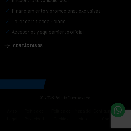
Encuentra tu vehículo ideal
Financiamiento y promociones exclusivas
Taller certificado Polaris
Accesorios y equipamiento oficial
CONTÁCTANOS
© 2026 Polaris Cuernavaca.
Aviso
Política de
Política de
Mapa del
Configuración de
Legal
Privacidad
Cookies
sitio
Cookies