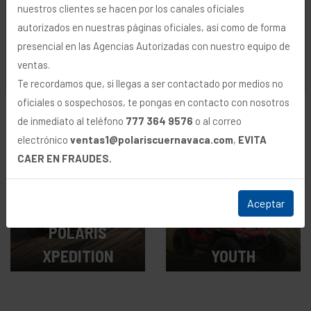
y transmitir publicidad. Para más información, vea
nuestros clientes se hacen por los canales oficiales
nuestra
Política de Privacidad
.
autorizados en nuestras páginas oficiales, así como de forma
presencial en las Agencias Autorizadas con nuestro equipo de
RZR
RANGER
ventas.
Rechazar
Aceptar
Te recordamos que, si llegas a ser contactado por medios no
oficiales o sospechosos, te pongas en contacto con nosotros
Desde $309,900
Desde $229,900
de inmediato al teléfono
777 364 9576
o al correo
MXN
MXN
electrónico
ventas1@polariscuernavaca.com
,
EVITA
CAER EN FRAUDES.
Aceptar
POLARIS
XPEDITION
YOUTH
Desde $979,900
Desde $74,900