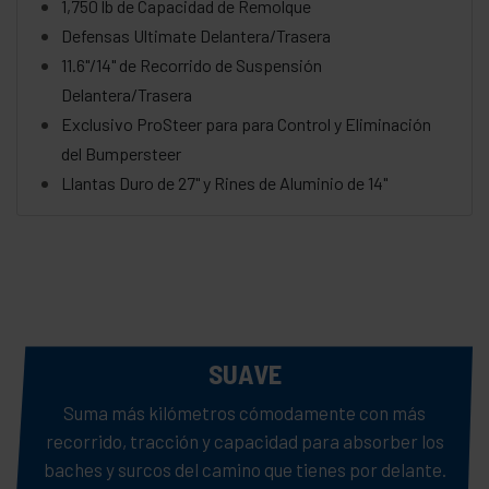
1,750 lb de Capacidad de Remolque
Defensas Ultimate Delantera/Trasera
11.6"/14" de Recorrido de Suspensión
Delantera/Trasera
Exclusivo ProSteer para para Control y Eliminación
del Bumpersteer
Llantas Duro de 27" y Rines de Aluminio de 14"
SUAVE
Suma más kilómetros cómodamente con más
PERSONALIZA TU COMODIDAD
recorrido, tracción y capacidad para absorber los
Configura tu nivel de suavidad preferido en cualquier terreno
baches y surcos del camino que tienes por delante.
con los amortiguadores ajustables Walker Evans, con doble